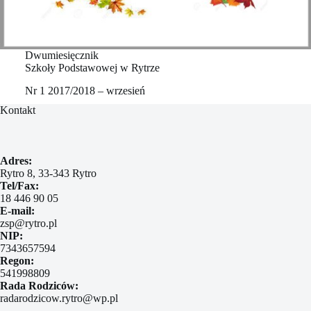
Dwumiesięcznik
Szkoły Podstawowej w Rytrze
Nr 1 2017/2018 – wrzesień
Kontakt
Adres:
Rytro 8, 33-343 Rytro
Tel/Fax:
18 446 90 05
E-mail:
zsp@rytro.pl
NIP:
7343657594
Regon:
541998809
Rada Rodziców:
radarodzicow.rytro@wp.pl