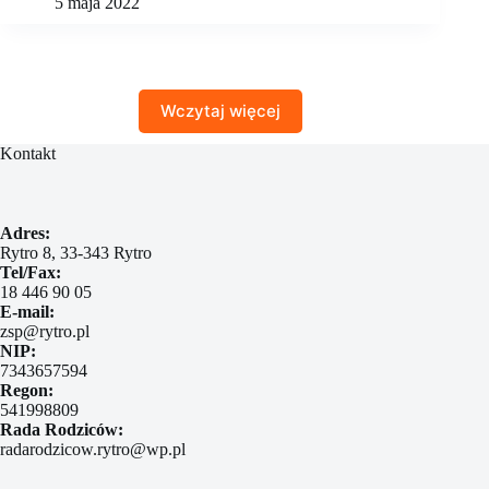
5 maja 2022
Wczytaj więcej
Kontakt
Adres:
Rytro 8, 33-343 Rytro
Tel/Fax:
18 446 90 05
E-mail:
zsp@rytro.pl
NIP:
7343657594
Regon:
541998809
Rada Rodziców:
radarodzicow.rytro@wp.pl