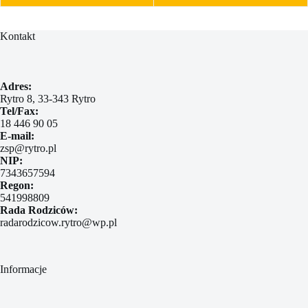
Kontakt
Adres:
Rytro 8, 33-343 Rytro
Tel/Fax:
18 446 90 05
E-mail:
zsp@rytro.pl
NIP:
7343657594
Regon:
541998809
Rada Rodziców:
radarodzicow.rytro@wp.pl
Informacje