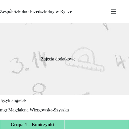
Przejdź
do
Zespół Szkolno-Przedszkolny w Rytrze
treści
Zajęcia dodatkowe
Język angielski
mgr Magdalena Wiergowska-Szyszka
Grupa 1 – Koniczynki