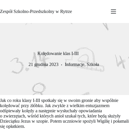
Przejdź
do
Zespół Szkolno-Przedszkolny w Rytrze
treści
Kolędowanie klas I-III
21 grudnia 2023
Informacje
,
Szkoła
Jak co roku klasy I-III spotkały się w swoim gronie aby wspólnie
kolędować przy żłóbku. Jak zwykle z wielkim entuzjazmem
odśpiewały kolędy a następnie wysłuchały opowiadania
o zwierzętach, wśród których anioł szukał tych, które będą służyły
Dzieciątku Jezus w szopie. Potem uczniowie spożyli Wigilię i połamali
się opłatkiem.