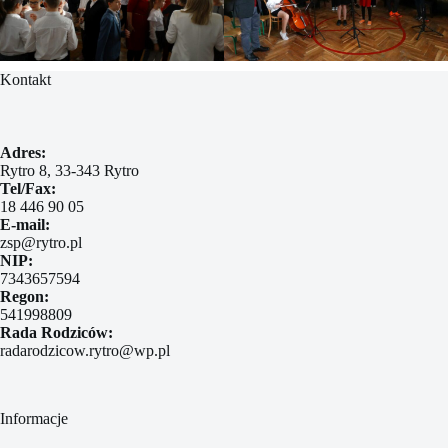
Kontakt
Adres:
Rytro 8, 33-343 Rytro
Tel/Fax:
18 446 90 05
E-mail:
zsp@rytro.pl
NIP:
7343657594
Regon:
541998809
Rada Rodziców:
radarodzicow.rytro@wp.pl
Informacje