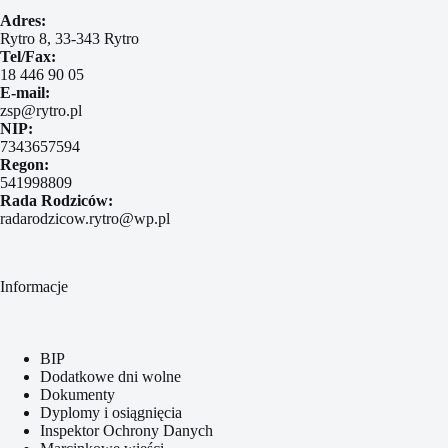
Adres:
Rytro 8, 33-343 Rytro
Tel/Fax:
18 446 90 05
E-mail:
zsp@rytro.pl
NIP:
7343657594
Regon:
541998809
Rada Rodziców:
radarodzicow.rytro@wp.pl
Informacje
BIP
Dodatkowe dni wolne
Dokumenty
Dyplomy i osiągnięcia
Inspektor Ochrony Danych