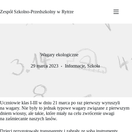
Przejdź
do
Zespół Szkolno-Przedszkolny w Rytrze
treści
Wagary ekologiczne
29 marca 2023
Informacje
,
Szkoła
Uczniowie klas I-III w dniu 21 marca po raz pierwszy wyruszyli
na wagary. Nie były to jednak typowe wagary związane z pierwszym
dniem wiosny, ale takie, które miały na celu zwrócenie uwagi
na zaśmiecanie naszych lasów.
Dzieci przygotowały transparenty i zabrały ze sobą instrumenty