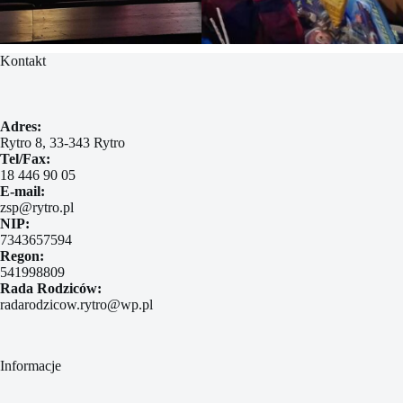
Kontakt
Adres:
Rytro 8, 33-343 Rytro
Tel/Fax:
18 446 90 05
E-mail:
zsp@rytro.pl
NIP:
7343657594
Regon:
541998809
Rada Rodziców:
radarodzicow.rytro@wp.pl
Informacje