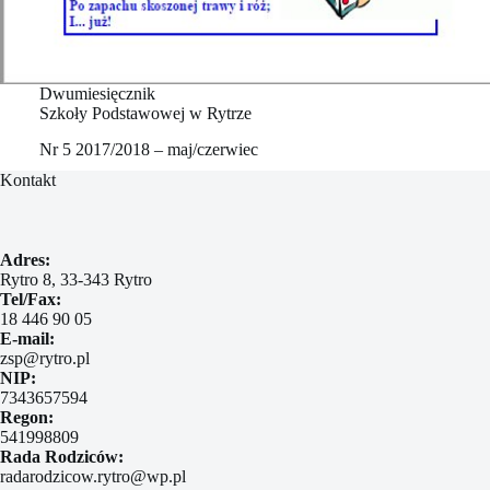
Dwumiesięcznik
Szkoły Podstawowej w Rytrze
Nr 5 2017/2018 – maj/czerwiec
Kontakt
Adres:
Rytro 8, 33-343 Rytro
Tel/Fax:
18 446 90 05
E-mail:
zsp@rytro.pl
NIP:
7343657594
Regon:
541998809
Rada Rodziców:
radarodzicow.rytro@wp.pl