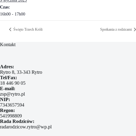
9 stycznia 2023
Czas:
16h00 - 17h00
Święto Trzech Króli
Spotkania z rodzicami
Kontakt
Adres:
Rytro 8, 33-343 Rytro
Tel/Fax:
18 446 90 05
E-mail:
zsp@rytro.pl
NIP:
7343657594
Regon:
541998809
Rada Rodziców:
radarodzicow.rytro@wp.pl