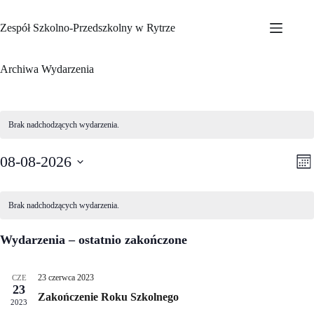
Przejdź
do
Zespół Szkolno-Przedszkolny w Rytrze
treści
Archiwa
Wydarzenia
Brak nadchodzących wydarzenia.
N
W
08-08-2026
M
a
y
W
i
w
d
K
y
e
i
a
b
a
s
Brak nadchodzących wydarzenia.
g
r
i
l
i
a
z
e
e
ą
c
e
r
Wydarzenia – ostatnio zakończone
n
c
j
n
z
d
a
i
d
a
W
e
a
r
23 czerwca 2023
CZE
i
W
t
23
z
d
i
Zakończenie Roku Szkolnego
ę
W
2023
o
d
.