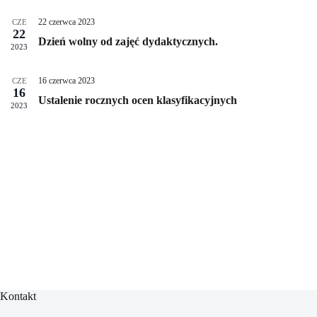
y
k
o
d
ó
k
22 czerwca 2023
CZE
a
w
i
22
r
Dzień wolny od zajęć dydaktycznych.
n
2023
z
a
e
w
n
16 czerwca 2023
CZE
i
i
16
g
Ustalenie rocznych ocen klasyfikacyjnych
a
2023
a
c
j
a
Kontakt