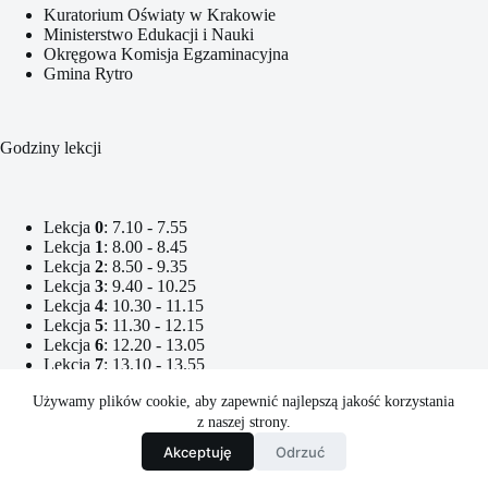
Kuratorium Oświaty w Krakowie
Ministerstwo Edukacji i Nauki
Okręgowa Komisja Egzaminacyjna
Gmina Rytro
Godziny lekcji
Lekcja
0
: 7.10 - 7.55
Lekcja
1
: 8.00 - 8.45
Lekcja
2
: 8.50 - 9.35
Lekcja
3
: 9.40 - 10.25
Lekcja
4
: 10.30 - 11.15
Lekcja
5
: 11.30 - 12.15
Lekcja
6
: 12.20 - 13.05
Lekcja
7
: 13.10 - 13.55
Lekcja
8
: 14.10 - 14.55
Używamy plików cookie, aby zapewnić najlepszą jakość korzystania
Lekcja
9
: 15.00 - 15.45
z naszej strony.
Lekcja
10
: 15.50 - 16.35
Lekcja
11
: 16.40 - 17.25
Akceptuję
Odrzuć
Copyright © 2026 - Zespół Szkolno-Przedszkolny w Rytrze.
Powered By
CreativeThemes
| Wykonanie:
RafalKubik.pl