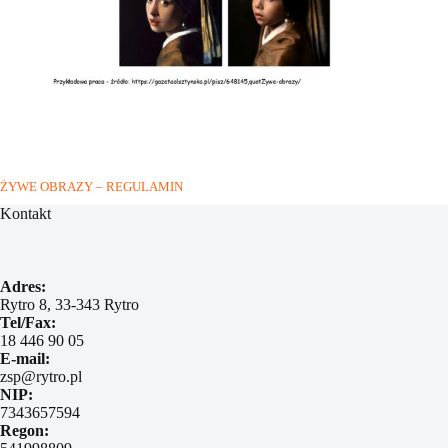
ŻYWE OBRAZY – REGULAMIN
Kontakt
Adres:
Rytro 8, 33-343 Rytro
Tel/Fax:
18 446 90 05
E-mail:
zsp@rytro.pl
NIP:
7343657594
Regon: