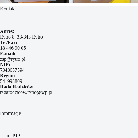
Kontakt
Adres:
Rytro 8, 33-343 Rytro
Tel/Fax:
18 446 90 05
E-mail:
zsp@rytro.pl
NIP:
7343657594
Regon:
541998809
Rada Rodziców:
radarodzicow.rytro@wp.pl
Informacje
BIP