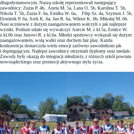
długodystansowym. Naszą szkołę reprezentowali następujący
zawodnicy: Zuzia P. 4b, Aneta M. 5a, Lana O. 5b, Karolina T. 5b,
Nikola T. 5b, Zuzia F. 6a, Emilka W. 6a, Filip Sz. 4a, Szymon J. 5b,
Dominik P. 6a, Arek K. 6a, Jan R. 6a, Wiktor K. 6b, Mikołaj M. 6b.
Nasi uczniowie z dużym zaangażowaniem walczyli o jak najlepsze
wyniki. Podium udało się wywalczyć Anecie M. z kl.5a, Emilce W.
z kl.6b oraz Janowi R. z kl.6a. Młodzi sportowcy wykazali się dużym
zaangażowaniem, wolą walki oraz duchem fair play. Każda
konkurencja dostarczyła wielu emocji zarówno zawodnikom jak
i dopingującym. Najlepsi zawodnicy otrzymali dyplomy oraz medale.
Zawody były okazją do integracji młodzieży z różnych szkół powiatu
nowosądeckiego oraz promocji aktywnego stylu życia.