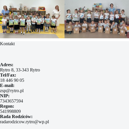
Kontakt
Adres:
Rytro 8, 33-343 Rytro
Tel/Fax:
18 446 90 05
E-mail:
zsp@rytro.pl
NIP:
7343657594
Regon:
541998809
Rada Rodziców:
radarodzicow.rytro@wp.pl