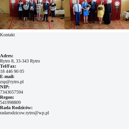
Kontakt
Adres:
Rytro 8, 33-343 Rytro
Tel/Fax:
18 446 90 05
E-mail:
zsp@rytro.pl
NIP:
7343657594
Regon:
541998809
Rada Rodziców:
radarodzicow.rytro@wp.pl