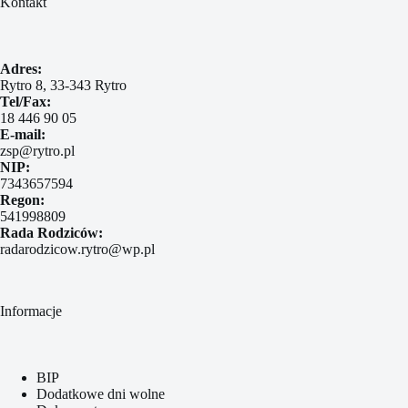
Kontakt
Adres:
Rytro 8, 33-343 Rytro
Tel/Fax:
18 446 90 05
E-mail:
zsp@rytro.pl
NIP:
7343657594
Regon:
541998809
Rada Rodziców:
radarodzicow.rytro@wp.pl
Informacje
BIP
Dodatkowe dni wolne