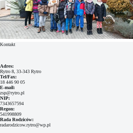
Kontakt
Adres:
Rytro 8, 33-343 Rytro
Tel/Fax:
18 446 90 05
E-mail:
zsp@rytro.pl
NIP:
7343657594
Regon:
541998809
Rada Rodziców:
radarodzicow.rytro@wp.pl