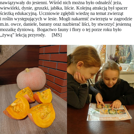
nawiązywały do jesienni. Wśród nich można było odnaleźć jeża,
wiewiórki, dynie, gruszki, jabłka, liście. Kolejną atrakcją był spacer
ścieżką edukacyjną. Uczniowie zgłębili wiedzę na temat zwierząt
i roślin występujących w lesie. Mogli nakarmić zwierzęta w zagrodzie
m.in. owce, daniele, barany oraz nazbierać liści, by stworzyć jesienną
mozaikę dyniową. Bogactwo fauny i flory o tej porze roku było
„żywą” lekcją przyrody. [MS]