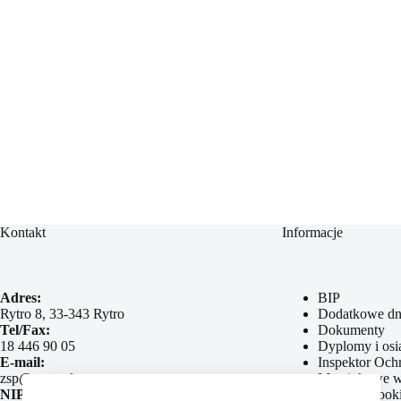
Kontakt
Informacje
Adres:
BIP
Rytro 8, 33-343 Rytro
Dodatkowe dn
Tel/Fax:
Dokumenty
18 446 90 05
Dyplomy i osi
E-mail:
Inspektor Oc
zsp@rytro.pl
Marcinkowe w
NIP:
Polityka Cook