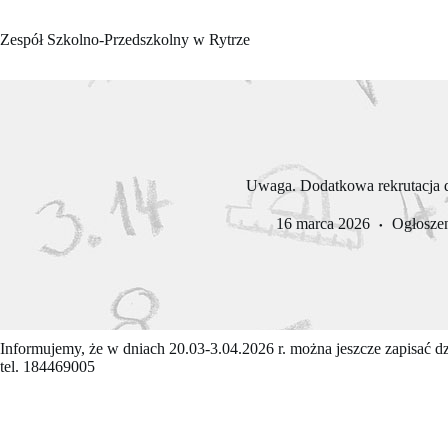
Przejdź
do
Zespół Szkolno-Przedszkolny w Rytrze
treści
Uwaga. Dodatkowa rekrutacja 
16 marca 2026
Ogłosze
Informujemy, że w dniach 20.03-3.04.2026 r. można jeszcze zapisać d
tel. 184469005