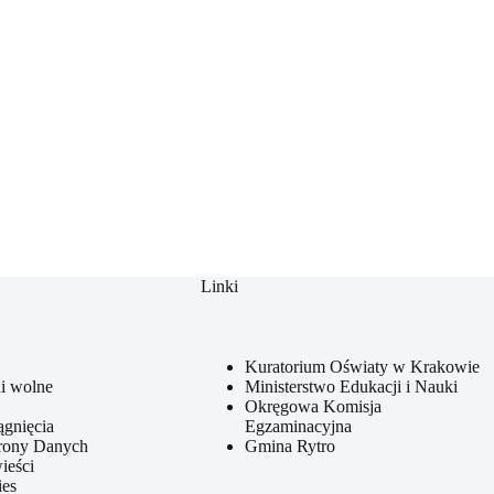
Linki
Kuratorium Oświaty w Krakowie
i wolne
Ministerstwo Edukacji i Nauki
Okręgowa Komisja
ągnięcia
Egzaminacyjna
hrony Danych
Gmina Rytro
ieści
ies