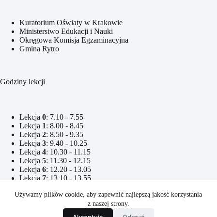
Kuratorium Oświaty w Krakowie
Ministerstwo Edukacji i Nauki
Okręgowa Komisja Egzaminacyjna
Gmina Rytro
Godziny lekcji
Lekcja
0
: 7.10 - 7.55
Lekcja
1
: 8.00 - 8.45
Lekcja
2
: 8.50 - 9.35
Lekcja
3
: 9.40 - 10.25
Lekcja
4
: 10.30 - 11.15
Lekcja
5
: 11.30 - 12.15
Lekcja
6
: 12.20 - 13.05
Lekcja
7
: 13.10 - 13.55
Lekcja
8
: 14.10 - 14.55
Używamy plików cookie, aby zapewnić najlepszą jakość korzystania
Lekcja
9
: 15.00 - 15.45
Lekcja
10
: 15.50 - 16.35
z naszej strony.
Lekcja
11
: 16.40 - 17.25
Akceptuję
Odrzuć