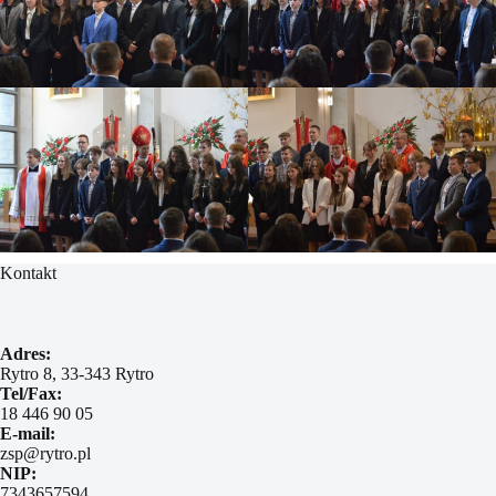
Kontakt
Adres:
Rytro 8, 33-343 Rytro
Tel/Fax:
18 446 90 05
E-mail:
zsp@rytro.pl
NIP:
7343657594