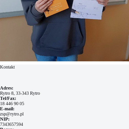
Kontakt
Adres:
Rytro 8, 33-343 Rytro
Tel/Fax:
18 446 90 05
E-mail:
zsp@rytro.pl
NIP:
7343657594