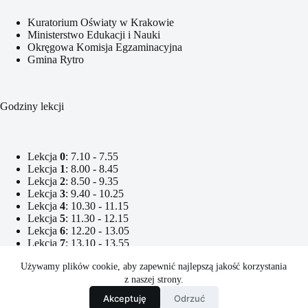
Kuratorium Oświaty w Krakowie
Ministerstwo Edukacji i Nauki
Okręgowa Komisja Egzaminacyjna
Gmina Rytro
Godziny lekcji
Lekcja
0
: 7.10 - 7.55
Lekcja
1
: 8.00 - 8.45
Lekcja
2
: 8.50 - 9.35
Lekcja
3
: 9.40 - 10.25
Lekcja
4
: 10.30 - 11.15
Lekcja
5
: 11.30 - 12.15
Lekcja
6
: 12.20 - 13.05
Lekcja
7
: 13.10 - 13.55
Lekcja
8
: 14.10 - 14.55
Używamy plików cookie, aby zapewnić najlepszą jakość korzystania
Lekcja
9
: 15.00 - 15.45
Lekcja
10
: 15.50 - 16.35
z naszej strony.
Lekcja
11
: 16.40 - 17.25
Akceptuję
Odrzuć
Copyright © 2026 - Zespół Szkolno-Przedszkolny w Rytrze.