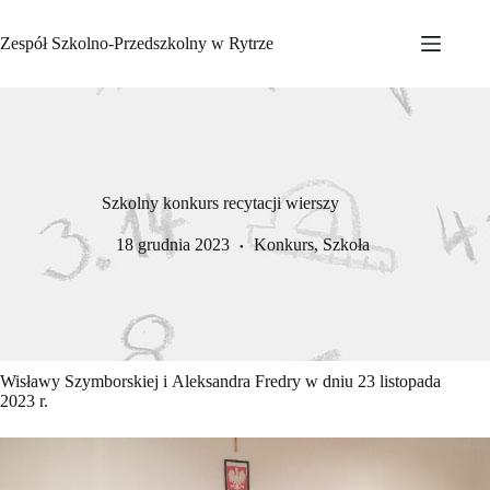
Przejdź
do
Zespół Szkolno-Przedszkolny w Rytrze
treści
Szkolny konkurs recytacji wierszy
18 grudnia 2023
Konkurs
,
Szkoła
Wisławy Szymborskiej i Aleksandra Fredry w dniu 23 listopada
2023 r.