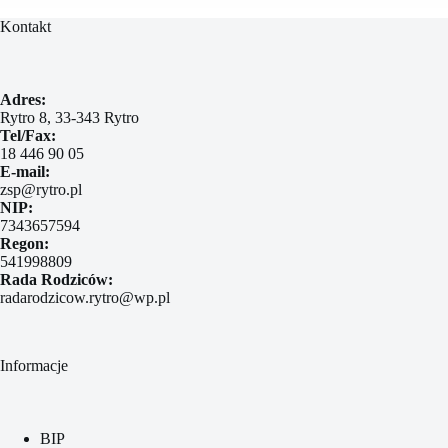
Kontakt
Adres:
Rytro 8, 33-343 Rytro
Tel/Fax:
18 446 90 05
E-mail:
zsp@rytro.pl
NIP:
7343657594
Regon:
541998809
Rada Rodziców:
radarodzicow.rytro@wp.pl
Informacje
BIP