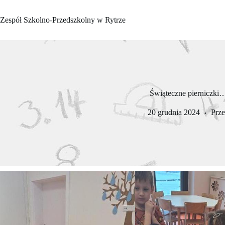
Przejdź
do
Zespół Szkolno-Przedszkolny w Rytrze
treści
Świąteczne pierniczki
20 grudnia 2024
Prze