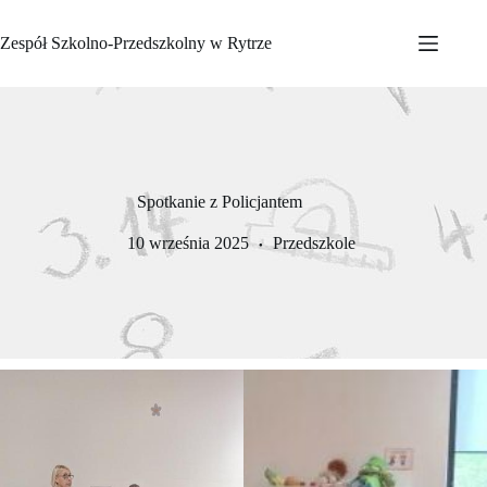
Przejdź
do
Zespół Szkolno-Przedszkolny w Rytrze
treści
Spotkanie z Policjantem
10 września 2025
Przedszkole