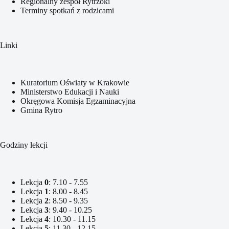
Regionalny zespół Rytrzoki
Terminy spotkań z rodzicami
Linki
Kuratorium Oświaty w Krakowie
Ministerstwo Edukacji i Nauki
Okręgowa Komisja Egzaminacyjna
Gmina Rytro
Godziny lekcji
Lekcja
0
: 7.10 - 7.55
Lekcja
1
: 8.00 - 8.45
Lekcja
2
: 8.50 - 9.35
Lekcja
3
: 9.40 - 10.25
Lekcja
4
: 10.30 - 11.15
Lekcja
5
: 11.30 - 12.15