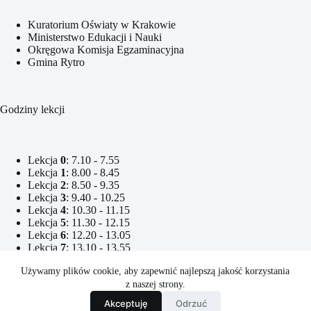
Kuratorium Oświaty w Krakowie
Ministerstwo Edukacji i Nauki
Okręgowa Komisja Egzaminacyjna
Gmina Rytro
Godziny lekcji
Lekcja
0
: 7.10 - 7.55
Lekcja
1
: 8.00 - 8.45
Lekcja
2
: 8.50 - 9.35
Lekcja
3
: 9.40 - 10.25
Lekcja
4
: 10.30 - 11.15
Lekcja
5
: 11.30 - 12.15
Lekcja
6
: 12.20 - 13.05
Lekcja
7
: 13.10 - 13.55
Lekcja
8
: 14.10 - 14.55
Używamy plików cookie, aby zapewnić najlepszą jakość korzystania
Lekcja
9
: 15.00 - 15.45
Lekcja
10
: 15.50 - 16.35
z naszej strony.
Lekcja
11
: 16.40 - 17.25
Akceptuję
Odrzuć
Copyright © 2026 - Zespół Szkolno-Przedszkolny w Rytrze.