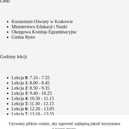
Linki
Kuratorium Oświaty w Krakowie
Ministerstwo Edukacji i Nauki
Okręgowa Komisja Egzaminacyjna
Gmina Rytro
Godziny lekcji
Lekcja
0
: 7.10 - 7.55
Lekcja
1
: 8.00 - 8.45
Lekcja
2
: 8.50 - 9.35
Lekcja
3
: 9.40 - 10.25
Lekcja
4
: 10.30 - 11.15
Lekcja
5
: 11.30 - 12.15
Lekcja
6
: 12.20 - 13.05
Lekcja
7
: 13.10 - 13.55
Lekcja
8
: 14.10 - 14.55
Używamy plików cookie, aby zapewnić najlepszą jakość korzystania
Lekcja
9
: 15.00 - 15.45