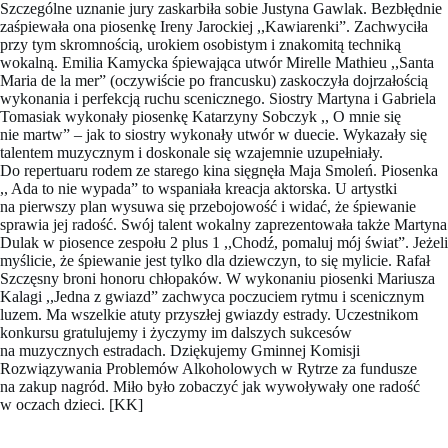
Szczególne uznanie jury zaskarbiła sobie Justyna Gawlak. Bezbłędnie
zaśpiewała ona piosenkę Ireny Jarockiej ,,Kawiarenki”. Zachwyciła
przy tym skromnością, urokiem osobistym i znakomitą techniką
wokalną. Emilia Kamycka śpiewająca utwór Mirelle Mathieu ,,Santa
Maria de la mer” (oczywiście po francusku) zaskoczyła dojrzałością
wykonania i perfekcją ruchu scenicznego. Siostry Martyna i Gabriela
Tomasiak wykonały piosenkę Katarzyny Sobczyk ,, O mnie się
nie martw” – jak to siostry wykonały utwór w duecie. Wykazały się
talentem muzycznym i doskonale się wzajemnie uzupełniały.
Do repertuaru rodem ze starego kina sięgnęła Maja Smoleń. Piosenka
,, Ada to nie wypada” to wspaniała kreacja aktorska. U artystki
na pierwszy plan wysuwa się przebojowość i widać, że śpiewanie
sprawia jej radość. Swój talent wokalny zaprezentowała także Martyna
Dulak w piosence zespołu 2 plus 1 ,,Chodź, pomaluj mój świat”. Jeżeli
myślicie, że śpiewanie jest tylko dla dziewczyn, to się mylicie. Rafał
Szczęsny broni honoru chłopaków. W wykonaniu piosenki Mariusza
Kalagi ,,Jedna z gwiazd” zachwyca poczuciem rytmu i scenicznym
luzem. Ma wszelkie atuty przyszłej gwiazdy estrady. Uczestnikom
konkursu gratulujemy i życzymy im dalszych sukcesów
na muzycznych estradach. Dziękujemy Gminnej Komisji
Rozwiązywania Problemów Alkoholowych w Rytrze za fundusze
na zakup nagród. Miło było zobaczyć jak wywoływały one radość
w oczach dzieci. [KK]