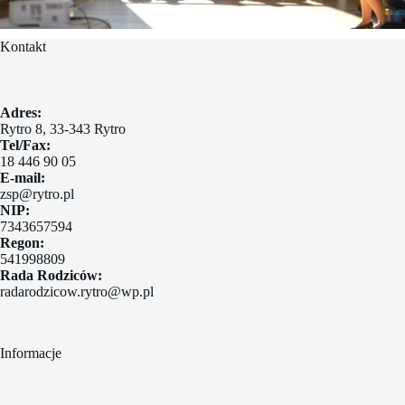
Kontakt
Adres:
Rytro 8, 33-343 Rytro
Tel/Fax:
18 446 90 05
E-mail:
zsp@rytro.pl
NIP:
7343657594
Regon:
541998809
Rada Rodziców:
radarodzicow.rytro@wp.pl
Informacje