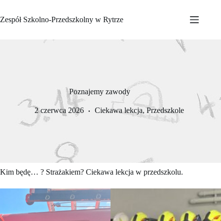
Przejdź
do
Zespół Szkolno-Przedszkolny w Rytrze
treści
Poznajemy zawody
2 czerwca 2026
Ciekawa lekcja
,
Przedszkole
Kim będę… ? Strażakiem? Ciekawa lekcja w przedszkolu.