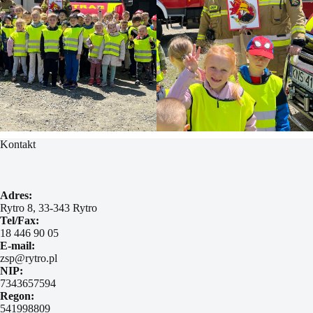
Kontakt
Adres:
Rytro 8, 33-343 Rytro
Tel/Fax:
18 446 90 05
E-mail:
zsp@rytro.pl
NIP:
7343657594
Regon:
541998809