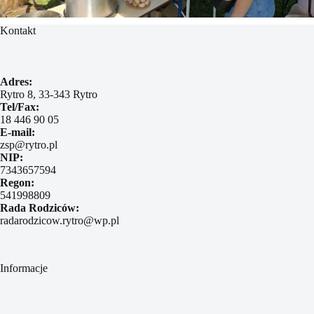
Kontakt
Adres:
Rytro 8, 33-343 Rytro
Tel/Fax:
18 446 90 05
E-mail:
zsp@rytro.pl
NIP:
7343657594
Regon:
541998809
Rada Rodziców:
radarodzicow.rytro@wp.pl
Informacje