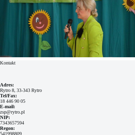
Kontakt
Adres:
Rytro 8, 33-343 Rytro
Tel/Fax:
18 446 90 05
E-mail:
zsp@rytro.pl
NIP:
7343657594
Regon:
541998809