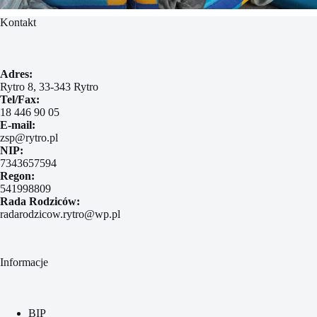
Kontakt
Adres:
Rytro 8, 33-343 Rytro
Tel/Fax:
18 446 90 05
E-mail:
zsp@rytro.pl
NIP:
7343657594
Regon:
541998809
Rada Rodziców:
radarodzicow.rytro@wp.pl
Informacje
BIP