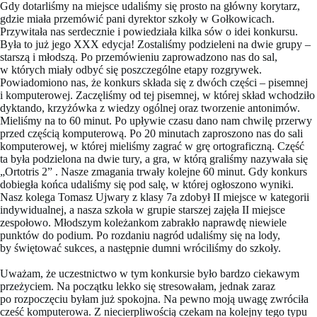
Gdy dotarliśmy na miejsce udaliśmy się prosto na główny korytarz,
gdzie miała przemówić pani dyrektor szkoły w Gołkowicach.
Przywitała nas serdecznie i powiedziała kilka sów o idei konkursu.
Była to już jego XXX edycja! Zostaliśmy podzieleni na dwie grupy –
starszą i młodszą. Po przemówieniu zaprowadzono nas do sal,
w których miały odbyć się poszczególne etapy rozgrywek.
Powiadomiono nas, że konkurs składa się z dwóch części – pisemnej
i komputerowej. Zaczęliśmy od tej pisemnej, w której skład wchodziło
dyktando, krzyżówka z wiedzy ogólnej oraz tworzenie antonimów.
Mieliśmy na to 60 minut. Po upływie czasu dano nam chwilę przerwy
przed częścią komputerową. Po 20 minutach zaproszono nas do sali
komputerowej, w której mieliśmy zagrać w grę ortograficzną. Część
ta była podzielona na dwie tury, a gra, w którą graliśmy nazywała się
„Ortotris 2” . Nasze zmagania trwały kolejne 60 minut. Gdy konkurs
dobiegła końca udaliśmy się pod salę, w której ogłoszono wyniki.
Nasz kolega Tomasz Ujwary z klasy 7a zdobył II miejsce w kategorii
indywidualnej, a nasza szkoła w grupie starszej zajęła II miejsce
zespołowo. Młodszym koleżankom zabrakło naprawdę niewiele
punktów do podium. Po rozdaniu nagród udaliśmy się na lody,
by świętować sukces, a następnie dumni wróciliśmy do szkoły.
Uważam, że uczestnictwo w tym konkursie było bardzo ciekawym
przeżyciem. Na początku lekko się stresowałam, jednak zaraz
po rozpoczęciu byłam już spokojna. Na pewno moją uwagę zwróciła
cześć komputerowa. Z niecierpliwością czekam na kolejny tego typu