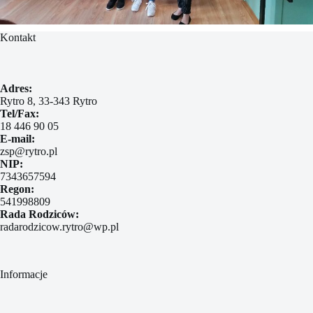
Kontakt
Adres:
Rytro 8, 33-343 Rytro
Tel/Fax:
18 446 90 05
E-mail:
zsp@rytro.pl
NIP:
7343657594
Regon:
541998809
Rada Rodziców:
radarodzicow.rytro@wp.pl
Informacje