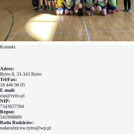
Kontakt
Adres:
Rytro 8, 33-343 Rytro
Tel/Fax:
18 446 90 05
E-mail:
zsp@rytro.pl
NIP:
7343657594
Regon:
541998809
Rada Rodziców:
radarodzicow.rytro@wp.pl