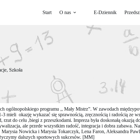
Start
O nas
E-Dziennik
Przedsz
acje
,
Szkoła
ach ogólnopolskiego programu ,, Mały Mistrz”. W zawodach międzypow
 mieli okazję wykazać się sprawnością, zręcznością i radością ze ws
d, rzut do celu ,biegi z przeszkodami. Impreza była doskonałą okazją 
rywalizacja, ale przede wszystkim radość, integracja i dobra zabawa. N
a, Marysia Nowicka i Marysia Tokarczyk, Lena Faron, Aleksandra Pawl
życzymy dalszych sportowych sukcesów. [MM]