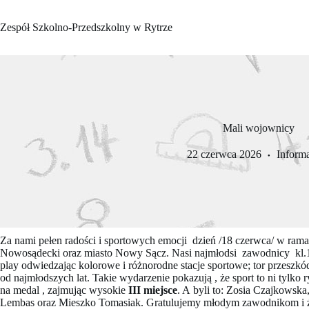
Przejdź
do
Zespół Szkolno-Przedszkolny w Rytrze
treści
Mali wojownicy
22 czerwca 2026
Inform
Za nami pełen radości i sportowych emocji dzień /18 czerwca/ w ram
Nowosądecki oraz miasto Nowy Sącz. Nasi najmłodsi zawodnicy kl.1-3
play odwiedzając kolorowe i różnorodne stacje sportowe; tor przeszkó
od najmłodszych lat. Takie wydarzenie pokazują , że sport to ni tylko 
na medal , zajmując wysokie
III miejsce
. A byli to: Zosia Czajkowsk
Lembas oraz Mieszko Tomasiak. Gratulujemy młodym zawodnikom i 