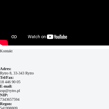
Kontakt
Adres:
Rytro 8, 33-343 Rytro
Tel/Fax:
18 446 90 05
E-mail:
zsp@rytro.pl
NIP:
7343657594
Regon:
541998809