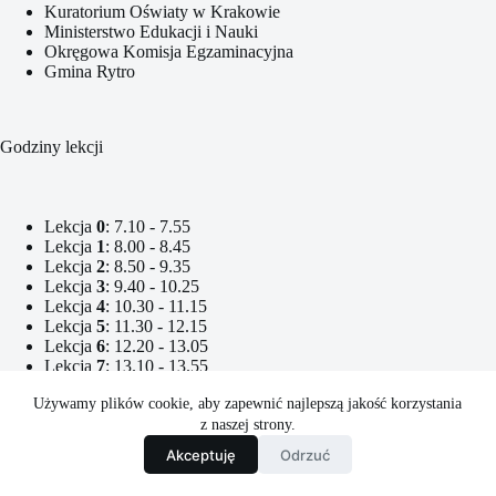
Kuratorium Oświaty w Krakowie
Ministerstwo Edukacji i Nauki
Okręgowa Komisja Egzaminacyjna
Gmina Rytro
Godziny lekcji
Lekcja
0
: 7.10 - 7.55
Lekcja
1
: 8.00 - 8.45
Lekcja
2
: 8.50 - 9.35
Lekcja
3
: 9.40 - 10.25
Lekcja
4
: 10.30 - 11.15
Lekcja
5
: 11.30 - 12.15
Lekcja
6
: 12.20 - 13.05
Lekcja
7
: 13.10 - 13.55
Lekcja
8
: 14.10 - 14.55
Używamy plików cookie, aby zapewnić najlepszą jakość korzystania
Lekcja
9
: 15.00 - 15.45
z naszej strony.
Lekcja
10
: 15.50 - 16.35
Lekcja
11
: 16.40 - 17.25
Akceptuję
Odrzuć
Copyright © 2026 - Zespół Szkolno-Przedszkolny w Rytrze.
Powered By
CreativeThemes
| Wykonanie:
RafalKubik.pl