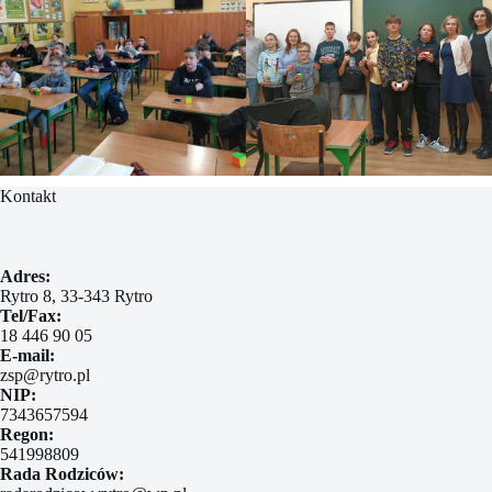
Kontakt
Adres:
Rytro 8, 33-343 Rytro
Tel/Fax:
18 446 90 05
E-mail:
zsp@rytro.pl
NIP:
7343657594
Regon:
541998809
Rada Rodziców: