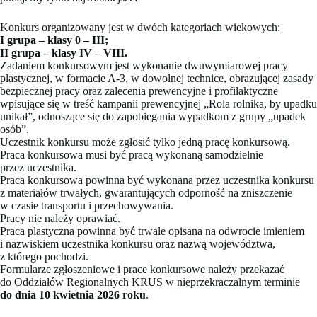
Konkurs organizowany jest w dwóch kategoriach wiekowych:
I grupa – klasy 0 – III;
II grupa – klasy IV – VIII.
Zadaniem konkursowym jest wykonanie dwuwymiarowej pracy
plastycznej, w formacie A-3, w dowolnej technice, obrazującej zasady
bezpiecznej pracy oraz zalecenia prewencyjne i profilaktyczne
wpisujące się w treść kampanii prewencyjnej „Rola rolnika, by upadku
unikał”, odnoszące się do zapobiegania wypadkom z grupy „upadek
osób”.
Uczestnik konkursu może zgłosić tylko jedną pracę konkursową.
Praca konkursowa musi być pracą wykonaną samodzielnie
przez uczestnika.
Praca konkursowa powinna być wykonana przez uczestnika konkursu
z materiałów trwałych, gwarantujących odporność na zniszczenie
w czasie transportu i przechowywania.
Pracy nie należy oprawiać.
Praca plastyczna powinna być trwale opisana na odwrocie imieniem
i nazwiskiem uczestnika konkursu oraz nazwą województwa,
z którego pochodzi.
Formularze zgłoszeniowe i prace konkursowe należy przekazać
do Oddziałów Regionalnych KRUS w nieprzekraczalnym terminie
do dnia 10 kwietnia 2026 roku
.