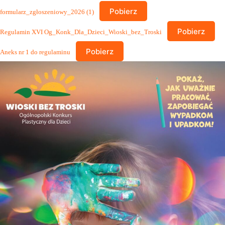
Pobierz
formularz_zgłoszeniowy_2026 (1)
Pobierz
Regulamin XVI Og_Konk_Dla_Dzieci_Wioski_bez_Troski
Pobierz
Aneks nr 1 do regulaminu