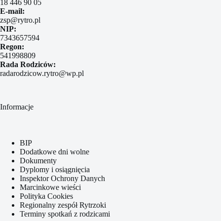
18 446 90 05
E-mail:
zsp@rytro.pl
NIP:
7343657594
Regon:
541998809
Rada Rodziców:
radarodzicow.rytro@wp.pl
Informacje
BIP
Dodatkowe dni wolne
Dokumenty
Dyplomy i osiągnięcia
Inspektor Ochrony Danych
Marcinkowe wieści
Polityka Cookies
Regionalny zespół Rytrzoki
Terminy spotkań z rodzicami