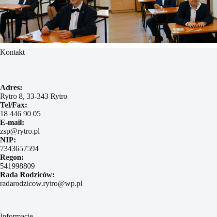
Kontakt
Adres:
Rytro 8, 33-343 Rytro
Tel/Fax:
18 446 90 05
E-mail:
zsp@rytro.pl
NIP:
7343657594
Regon:
541998809
Rada Rodziców:
radarodzicow.rytro@wp.pl
Informacje