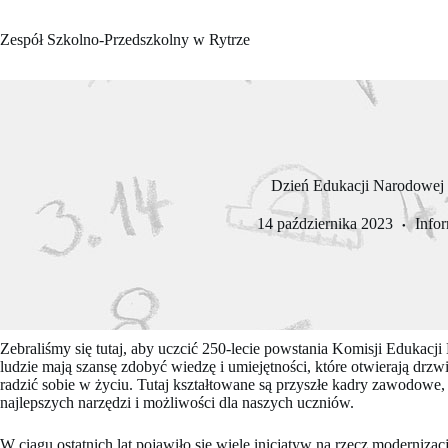
Przejdź
do
Zespół Szkolno-Przedszkolny w Rytrze
treści
Dzień Edukacji Narodowej
14 października 2023
Info
Zebraliśmy się tutaj, aby uczcić 250-lecie powstania Komisji Edukacj
ludzie mają szansę zdobyć wiedzę i umiejętności, które otwierają drzw
radzić sobie w życiu. Tutaj kształtowane są przyszłe kadry zawodowe, s
najlepszych narzędzi i możliwości dla naszych uczniów.
W ciągu ostatnich lat pojawiło się wiele inicjatyw na rzecz modern