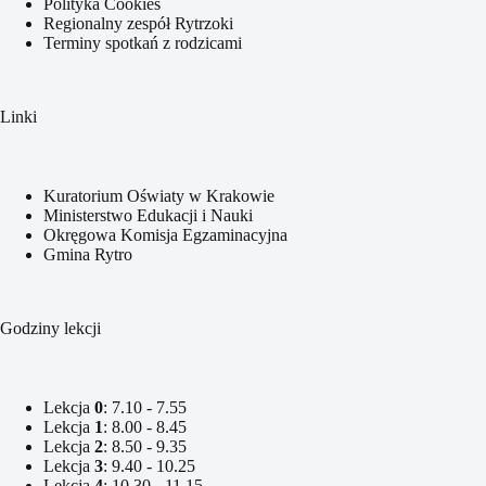
Polityka Cookies
Regionalny zespół Rytrzoki
Terminy spotkań z rodzicami
Linki
Kuratorium Oświaty w Krakowie
Ministerstwo Edukacji i Nauki
Okręgowa Komisja Egzaminacyjna
Gmina Rytro
Godziny lekcji
Lekcja
0
: 7.10 - 7.55
Lekcja
1
: 8.00 - 8.45
Lekcja
2
: 8.50 - 9.35
Lekcja
3
: 9.40 - 10.25
Lekcja
4
: 10.30 - 11.15