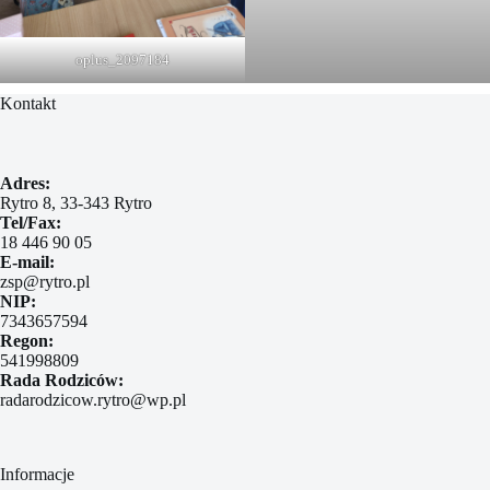
oplus_2097184
Kontakt
Adres:
Rytro 8, 33-343 Rytro
Tel/Fax:
18 446 90 05
E-mail:
zsp@rytro.pl
NIP:
7343657594
Regon:
541998809
Rada Rodziców:
radarodzicow.rytro@wp.pl
Informacje